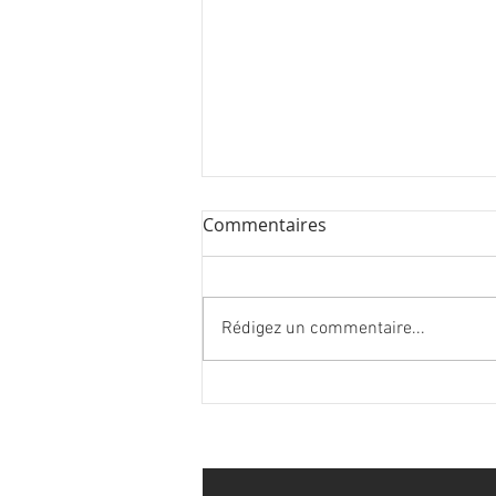
Commentaires
Rédigez un commentaire...
Utiliser le design pour la
bonne cause