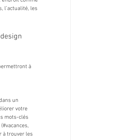
et endroit comme 
l’actualité, les 
 design 
permettront à 
 dans un 
liorer votre 
s mots-clés 
 (#vacances, 
 à trouver les 